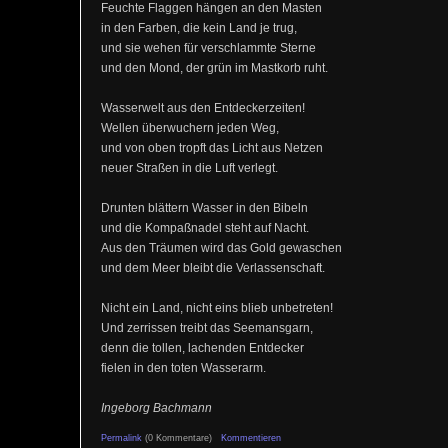
Feuchte Flaggen hängen an den Masten
in den Farben, die kein Land je trug,
und sie wehen für verschlammte Sterne
und den Mond, der grün im Mastkorb ruht.
Wasserwelt aus den Entdeckerzeiten!
Wellen überwuchern jeden Weg,
und von oben tropft das Licht aus Netzen
neuer Straßen in die Luft verlegt.
Drunten blättern Wasser in den Bibeln
und die Kompaßnadel steht auf Nacht.
Aus den Träumen wird das Gold gewaschen
und dem Meer bleibt die Verlassenschaft.
Nicht ein Land, nicht eins blieb unbetreten!
Und zerrissen treibt das Seemansgarn,
denn die tollen, lachenden Entdecker
fielen in den toten Wasserarm.
Ingeborg Bachmann
Permalink
(0 Kommentare)
Kommentieren