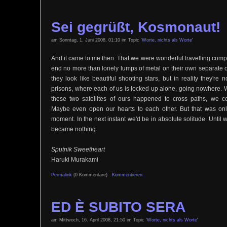
Sei gegrüßt, Kosmonaut!
am Sonntag, 1. Juni 2008, 01:10 im Topic '
Worte, nichts als Worte
'
And it came to me then. That we were wonderful travelling compa
end no more than lonely lumps of metal on their own separate or
they look like beautiful shooting stars, but in reality they're
prisons, where each of us is locked up alone, going nowhere. W
these two satellites of ours happened to cross paths, we co
Maybe even open our hearts to each other. But that was only
moment. In the next instant we'd be in absolute solitude. Until
became nothing.
Sputnik Sweetheart
Haruki Murakami
Permalink
(0 Kommentare)
Kommentieren
ED È SUBITO SERA
am Mittwoch, 16. April 2008, 21:50 im Topic '
Worte, nichts als Worte
'