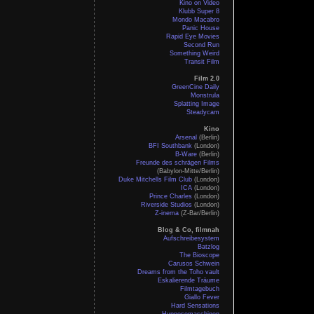
Kino on Video
Klubb Super 8
Mondo Macabro
Panic House
Rapid Eye Movies
Second Run
Something Weird
Transit Film
Film 2.0
GreenCine Daily
Monstrula
Splatting Image
Steadycam
Kino
Arsenal
(Berlin)
BFI Southbank
(London)
B-Ware
(Berlin)
Freunde des schrägen Films
(Babylon-Mitte/Berlin)
Duke Mitchells Film Club
(London)
ICA
(London)
Prince Charles
(London)
Riverside Studios
(London)
Z-inema
(Z-Bar/Berlin)
Blog & Co, filmnah
Aufschreibesystem
Batzlog
The Bioscope
Carusos Schwein
Dreams from the Toho vault
Eskalierende Träume
Filmtagebuch
Giallo Fever
Hard Sensations
Hypnosemaschinen