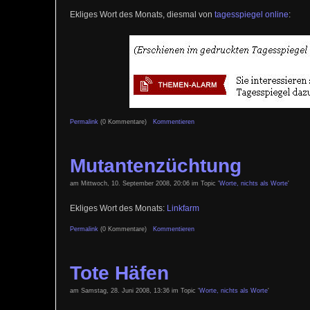
Ekliges Wort des Monats, diesmal von
tagesspiegel online
:
Permalink
(0 Kommentare)
Kommentieren
Mutantenzüchtung
am Mittwoch, 10. September 2008, 20:06 im Topic '
Worte, nichts als Worte
'
Ekliges Wort des Monats:
Linkfarm
Permalink
(0 Kommentare)
Kommentieren
Tote Häfen
am Samstag, 28. Juni 2008, 13:36 im Topic '
Worte, nichts als Worte
'