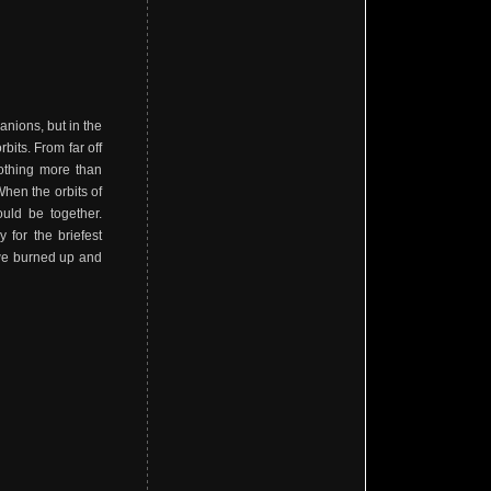
nions, but in the
bits. From far off
 nothing more than
hen the orbits of
uld be together.
 for the briefest
 we burned up and