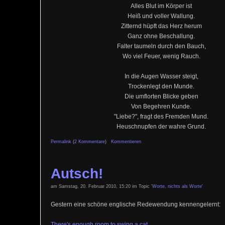
Alles Blut im Körper ist
Heiß und voller Wallung.
Zitternd hüpft das Herz herum
Ganz ohne Beschallung.
Falter taumeln durch den Bauch,
Wo viel Feuer, wenig Rauch.
In die Augen Wasser steigt,
Trockenlegt den Munde.
Die umflorten Blicke geben
Von Begehren Kunde.
"Liebe?", fragt des Fremden Mund.
Heuschnupfen der wahre Grund.
Permalink
(
2 Kommentare
)
Kommentieren
Autsch!
am Samstag, 20. Februar 2010, 15:20 im Topic '
Worte, nichts als Worte
'
Gestern eine schöne englische Redewendung kennengelernt:
There's enough room to swing a cat.