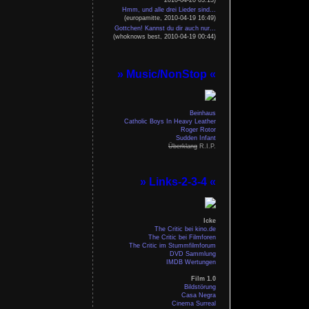
Hmm, und alle drei Lieder sind...
(europamitte, 2010-04-19 16:49)
Gottchen! Kannst du dir auch nur...
(whoknows best, 2010-04-19 00:44)
» Music/NonStop «
Beinhaus
Catholic Boys In Heavy Leather
Roger Rotor
Sudden Infant
Überklang
R.I.P.
» Links-2-3-4 «
Icke
The Critic bei kino.de
The Critic bei Filmforen
The Critic im Stummfilmforum
DVD Sammlung
IMDB Wertungen
Film 1.0
Bildstörung
Casa Negra
Cinema Surreal