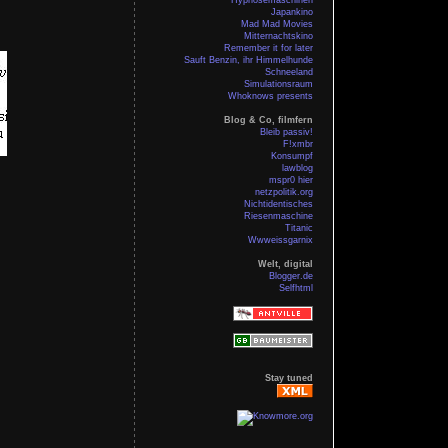
Japankino
Mad Mad Movies
Mitternachtskino
Remember it for later
Sauft Benzin, ihr Himmelhunde
Schneeland
Simulationsraum
Whoknows presents
Blog & Co, filmfern
Bleib passiv!
F!xmbr
Konsumpf
lawblog
mspr0 hier
netzpolitik.org
Nichtidentisches
Riesenmaschine
Titanic
Wwweissgarnix
Welt, digital
Blogger.de
Selfhtml
Stay tuned