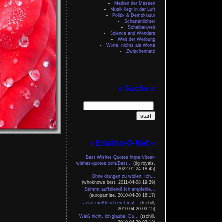
Medien der Massen
Musik liegt in der Luft
Politix & Demokratur
Schattenlichter
Scheibenwelt
Science and Wonders
Welt der Werbung
Worte, nichts als Worte
Zwischennetz
» Suche «
» Erwähn-O-Mat «
Best Wishes Quotes https://best-
wishes-quotes.com/
Best...
(dg royals,
2022-01-24 18:45)
Ohne drängen zu wollen: Ich...
(whoknows best, 2011-04-08 19:39)
Stimmt auffallend! Ich empfehle...
(europamitte, 2010-04-20 16:17)
Jetzt mußte ich erst mal...
(tschill,
2010-04-20 03:15)
Weiß nicht, ich glaube, Du...
(tschill,
2010-04-20 03:13)