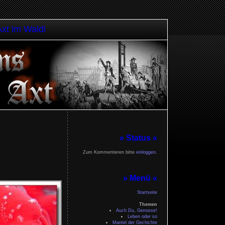
Axt im Waldi
» Status «
Zum Kommentieren bitte
einloggen
.
» Menü «
Startseite
Themen
Auch Du, Genosse!
Leben oder so
Mantel der Gechichte